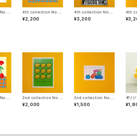
 No.16
4th collection No.15
4th collection No.14
4th c
(313×315mm)
(B3)
(B3)
¥2,200
¥3,200
¥3,2
 No.15
2nd collection No.8
2nd collection No.5
オリジ
(B4)
(B5)
ーホル
¥2,000
¥1,500
¥1,8