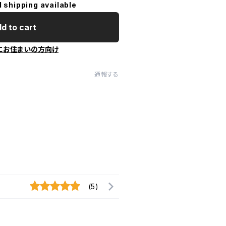
l shipping available
d to cart
にお住まいの方向け
通報する
(5)