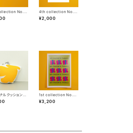
ollection No.13
4th collection No.12
(B4)
00
¥2,000
ナルクッションキ
1st collection No.2
ダー【バナナ】
(B3)
00
¥3,200