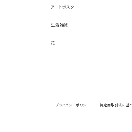
アートポスター
生活雑貨
Stojo
花
カトラリー
バッグ
洋服
プライバシーポリシー
特定商取引法に基
ファブリック